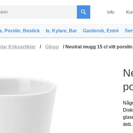
search
Info
Kon
s, Porslin, Bestick
Is, Kylare, Bar
Garderob, Entré
Ser
klar Köksartiklar
/
Glögg
/ Neutral mugg 15 cl vitt porslin, 
Ne
po
Någo
Disk
glase
deb.