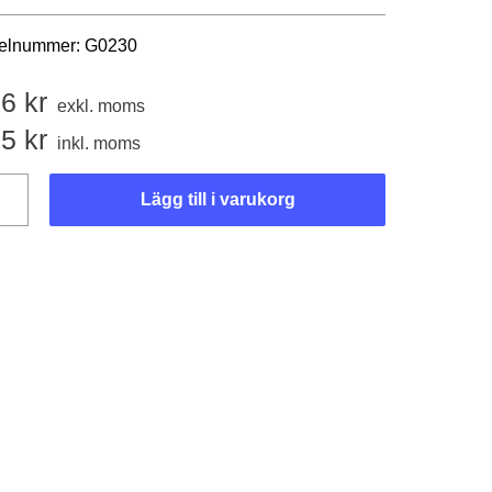
kelnummer:
G0230
96
kr
exkl. moms
95
kr
inkl. moms
Lägg till i varukorg