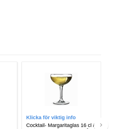
Klicka för viktig info
Klicka f
keyboard_arrow_right
Cocktail- Margaritaglas 16 cl /
Whiskygl