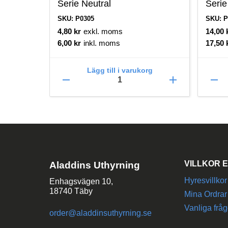
Serie Neutral
Serie
SKU: P0305
SKU: P
4,80
kr
exkl. moms
14,00
6,00
kr
inkl. moms
17,50
Lägg till i varukorg
remove
add
remove
VILLKOR E
Aladdins Uthyrning
Hyresvillkor
Enhagsvägen 10,
18740 Täby
Mina Ordrar
Vanliga fråg
order@aladdinsuthyrning.se