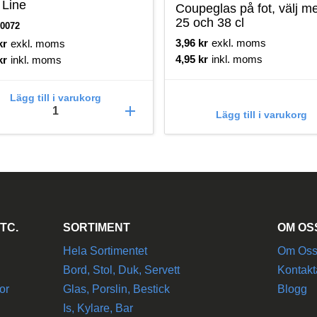
 Line
Coupeglas på fot, välj me
25 och 38 cl
0072
3,96
kr
exkl. moms
kr
exkl. moms
4,95
kr
inkl. moms
kr
inkl. moms
Lägg till i varukorg
add
Lägg till i varukorg
TC.
SORTIMENT
OM OS
Hela Sortimentet
Om Os
Bord, Stol, Duk, Servett
Kontakt
or
Glas, Porslin, Bestick
Blogg
Is, Kylare, Bar