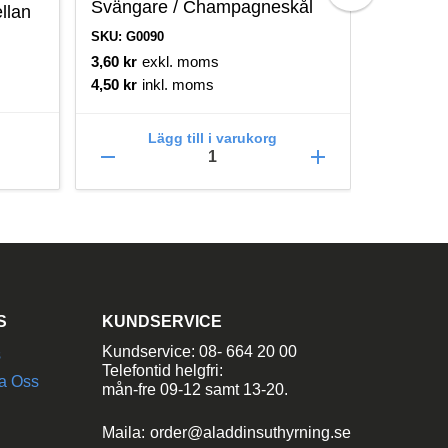
Svängare / Champagneskål
andra d
llan
SKU: G0090
SKU: G072
3,60
kr
exkl. moms
3,60
kr
e
4,50
kr
inkl. moms
4,50
kr
in
Lägg till i varukorg
L
remove
add
remove
S
KUNDSERVICE
Kundservice: 08- 664 20 00
s
Telefontid helgfri:
a Oss
mån-fre 09-12 samt 13-20.
Maila:
order@aladdinsuthyrning.se