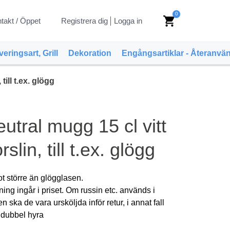
0
shopping_cart
takt / Öppet
Registrera dig
Logga in
veringsart, Grill
Dekoration
Engångsartiklar - Återanvä
till t.ex. glögg
utral mugg 15 cl vitt
rslin, till t.ex. glögg
t större än glögglasen.
ning ingår i priset. Om russin etc. används i
n ska de vara ursköljda inför retur, i annat fall
 dubbel hyra