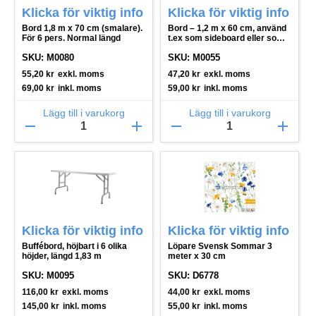
Klicka för viktig info
Klicka för viktig info
Bord 1,8 m x 70 cm (smalare).
Bord – 1,2 m x 60 cm, använd
För 6 pers. Normal längd
t.ex som sideboard eller som
ett billigt konferensbord
SKU: M0080
SKU: M0055
55,20
kr
exkl. moms
47,20
kr
exkl. moms
69,00
kr
inkl. moms
59,00
kr
inkl. moms
Lägg till i varukorg
Lägg till i varukorg
remove
add
remove
add
Klicka för viktig info
Klicka för viktig info
Buffébord, höjbart i 6 olika
Löpare Svensk Sommar 3
höjder, längd 1,83 m
meter x 30 cm
SKU: M0095
SKU: D6778
116,00
kr
exkl. moms
44,00
kr
exkl. moms
145,00
kr
inkl. moms
55,00
kr
inkl. moms