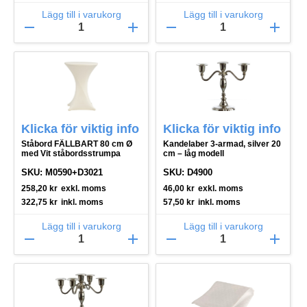
Lägg till i varukorg
Lägg till i varukorg
remove
add
remove
add
Klicka för viktig info
Klicka för viktig info
Ståbord FÄLLBART 80 cm Ø
Kandelaber 3-armad, silver 20
med Vit ståbordsstrumpa
cm – låg modell
SKU: M0590+D3021
SKU: D4900
258,20
kr
exkl. moms
46,00
kr
exkl. moms
322,75
kr
inkl. moms
57,50
kr
inkl. moms
Lägg till i varukorg
Lägg till i varukorg
remove
add
remove
add