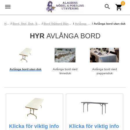
0
menu
search
shopping_cart
Hem
/
Bord, Stol, Duk, Servett
/
Bord Ståbord Bänkbord
/
Avlånga bord
/ Avlånga bord utan duk
HYR
AVLÅNGA BORD
Avlånga bord utan duk
Avlånga bord med
Avlånga bord med
linneduk
pappersduk
Klicka för viktig info
Klicka för viktig info