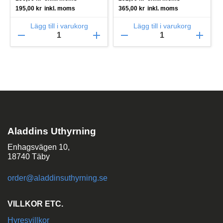
195,00
kr
inkl. moms
365,00
kr
inkl. moms
Lägg till i varukorg
Lägg till i varukorg
remove
add
remove
add
Aladdins Uthyrning
Enhagsvägen 10,
18740 Täby
order@aladdinsuthyrning.se
VILLKOR ETC.
Hyresvillkor