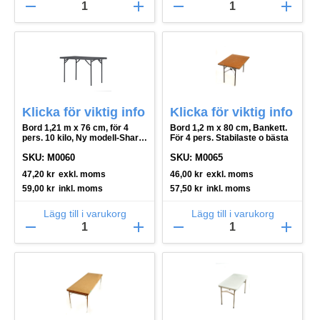
remove
add
remove
add
Klicka för viktig info
Klicka för viktig info
Bord 1,21 m x 76 cm, för 4
Bord 1,2 m x 80 cm, Bankett.
pers. 10 kilo, Ny modell-Shark
För 4 pers. Stabilaste o bästa
Grey
SKU: M0060
SKU: M0065
47,20
kr
exkl. moms
46,00
kr
exkl. moms
59,00
kr
inkl. moms
57,50
kr
inkl. moms
Lägg till i varukorg
Lägg till i varukorg
remove
add
remove
add