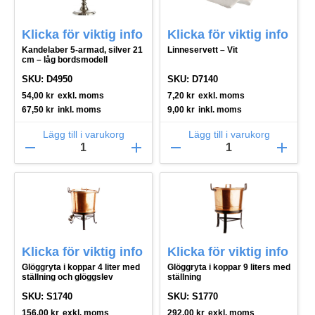
Klicka för viktig info
Klicka för viktig info
Kandelaber 5-armad, silver 21
Linneservett – Vit
cm – låg bordsmodell
SKU: D4950
SKU: D7140
54,00
kr
exkl. moms
7,20
kr
exkl. moms
67,50
kr
inkl. moms
9,00
kr
inkl. moms
Lägg till i varukorg
Lägg till i varukorg
remove
add
remove
add
Klicka för viktig info
Klicka för viktig info
Glöggryta i koppar 4 liter med
Glöggryta i koppar 9 liters med
ställning och glöggslev
ställning
SKU: S1740
SKU: S1770
156,00
kr
exkl. moms
292,00
kr
exkl. moms