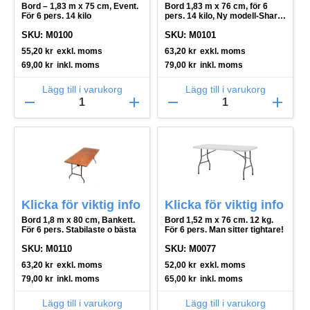
Bord – 1,83 m x 75 cm, Event.
Bord 1,83 m x 76 cm, för 6
För 6 pers. 14 kilo
pers. 14 kilo, Ny modell-Shark
Grey
SKU: M0100
SKU: M0101
55,20
kr
exkl. moms
63,20
kr
exkl. moms
69,00
kr
inkl. moms
79,00
kr
inkl. moms
Lägg till i varukorg
Lägg till i varukorg
remove
add
remove
add
Klicka för viktig info
Klicka för viktig info
Bord 1,8 m x 80 cm, Bankett.
Bord 1,52 m x 76 cm. 12 kg.
För 6 pers. Stabilaste o bästa
För 6 pers. Man sitter tightare!
SKU: M0110
SKU: M0077
63,20
kr
exkl. moms
52,00
kr
exkl. moms
79,00
kr
inkl. moms
65,00
kr
inkl. moms
Lägg till i varukorg
Lägg till i varukorg