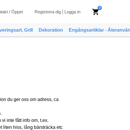
0
shopping_cart
takt / Öppet
Registrera dig
Logga in
veringsart, Grill
Dekoration
Engångsartiklar - Återanvä
ation du ger oss om adress, ca
.
 inte fått info om, t.ex.
t liten hiss, lång bärsträcka etc