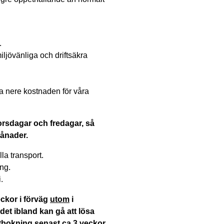
.
 miljövänliga och driftsäkra
lla nere kostnaden för våra
torsdagar och fredagar, så
månader.
la transport.
ng.
.
ckor i förväg
utom
i
det ibland kan gå att lösa
tbokning senast ca 3 veckor