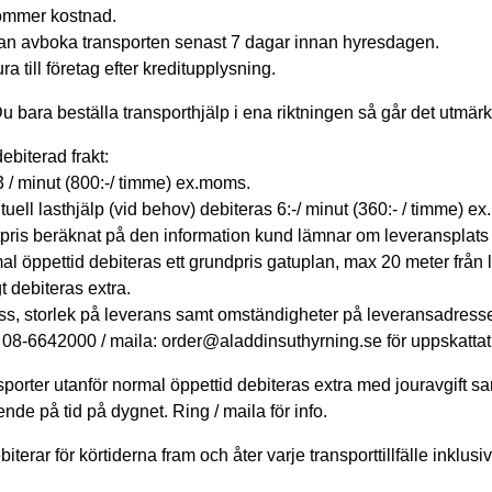
kommer kostnad.
an avboka transporten senast 7 dagar innan hyresdagen.
ra till företag efter kreditupplysning.
Du bara beställa transporthjälp i ena riktningen så går det utmärk
ebiterad frakt:
 / minut (800:-/ timme) ex.moms.
uell lasthjälp (vid behov) debiteras 6:-/ minut (360:- / timme) e
tpris beräknat på den information kund lämnar om leveransplats
l öppettid debiteras ett grundpris gatuplan, max 20 meter från 
t debiteras extra.
ss, storlek på leverans samt omständigheter på leveransadresse
08-6642000 / maila: order@aladdinsuthyrning.se för uppskattat 
porter utanför normal öppettid debiteras extra med jouravgift s
nde på tid på dygnet. Ring / maila för info.
biterar för körtiderna fram och åter varje transporttillfälle inklusiv