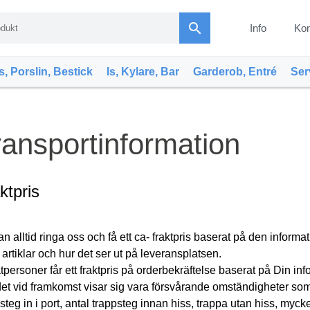
search
Info
Kon
s, Porslin, Bestick
Is, Kylare, Bar
Garderob, Entré
Ser
ransportinformation
ktpris
n alltid ringa oss och få ett ca- fraktpris baserat på den inform
 artiklar och hur det ser ut på leveransplatsen.
tpersoner får ett fraktpris på orderbekräftelse baserat på Din info
t vid framkomst visar sig vara försvårande omständigheter som vi
steg in i port, antal trappsteg innan hiss, trappa utan hiss, mycke