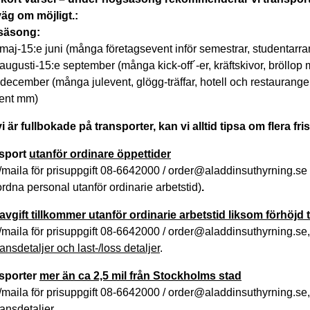
väg om möjligt.:
säsong:
 maj-15:e juni (många företagsevent inför semestrar, studentar
augusti-15:e september (många kick-off´-er, kräftskivor, bröllop
december (många julevent, glögg-träffar, hotell och restauranger
vent mm)
i är fullbokade på transporter, kan vi alltid tipsa om flera f
sport
utanför ordinare öppettider
maila för prisuppgift 08-6642000 / order@aladdinsuthyrning.se 
rdna personal utanför ordinarie arbetstid)
.
avgift tillkommer utanför ordinarie arbetstid liksom förhöjd 
/maila för prisuppgift 08-6642000 / order@aladdinsuthyrning.se
ansdetaljer och last-/loss detaljer
.
sporter
mer än ca 2,5 mil från Stockholms stad
maila för prisuppgift 08-6642000 / order@aladdinsuthyrning.se,
ansdetaljer.