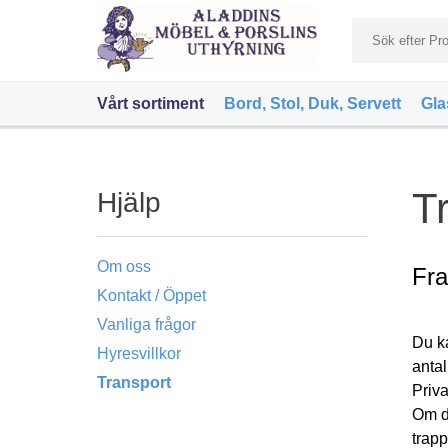
Vårt sortiment
Bord, Stol, Duk, Servett
Gla
T
Hjälp
Om oss
Fra
Kontakt / Öppet
Vanliga frågor
Du ka
Hyresvillkor
antal
Transport
Priva
Om de
trapp