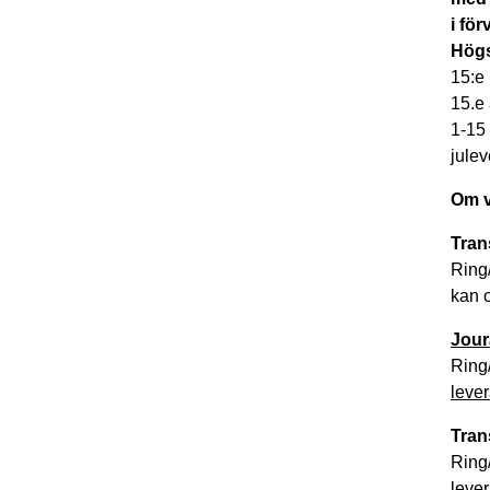
i för
Hög
15:e
15.e 
1-15 
jule
Om v
Tran
Ring/
kan o
Jour
Ring
lever
Tran
Ring/
lever