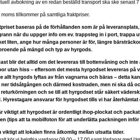
tuell avbokning av en redan beställd transport ska ske senast 
moms tillkommer på samtliga fraktpriser.
tpriset baseras på de förhållanden som är på leveransplats, dä
rann när du uppger info om ev. trappsteg in i port, trappa u
et liten, ange hur många personer är för, längre bärsträckor 
beroende på mängd och typ av hyrgods.
gast blir det alltid om det levereras till bottenvåning och inte
por utan hiss – eftersom det mesta hyrgodset levereras på v
e allt hyrgods lyftas av från vagnarna och bäras – detta kan 
a ner tidsåtgången och därmed kostnaden, men ni ska då ock
r returkörningen och se till att hyrgodset står säkert vädersk
d. Hyrestagare ansvarar för hyrgodset tills vi har återhämtat 
är viktigt att hyrgodset är ordentligt ihop-plockat och packat 
en (tips att ta mobilfoton för att underlätta packningen inför
viktigt att lokalen finns åtkomlig mellan utsatta tider.
alt kör vi helgfria vardagar 09.00 – 17.00 samt lördagar med lä