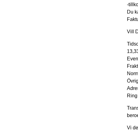
-till
Du k
Faktu
Vill 
Tidsd
13,33
Event
Frak
Norma
Övrig
Adre
Ring 
Trans
beroe
Vi de