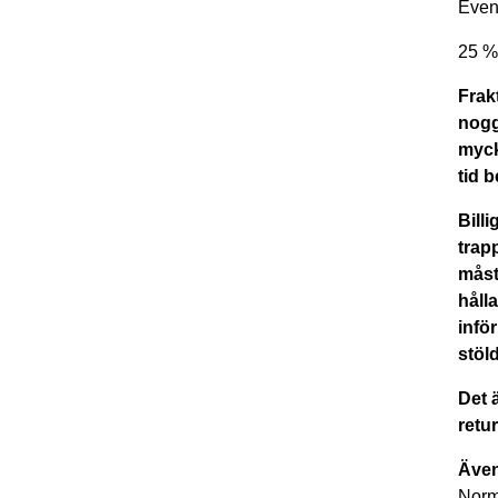
Even
25 % 
Frak
nogg
myck
tid 
Billi
trap
måst
håll
infö
stöl
Det 
retur
Även 
Norm