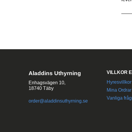
____
VILLKOR E
Aladdins Uthyrning
Hyresvillkor
Enhagsvägen 10,
18740 Täby
Mina Ordrar
Vanliga fråg
order@aladdinsuthyrning.se