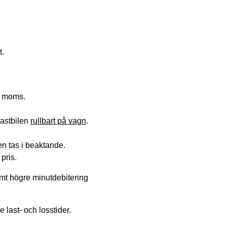
t.
x. moms.
lastbilen
rullbart på vagn
.
n tas i beaktande.
pris.
amt högre minutdebitering
e last- och losstider.