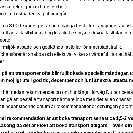
 vissa helger juni och december).
minimikostnader, vägtullar ingår.
r ca 8.000 kunder per år och många beställer transporter av oss
r ett antal lastbilar av hög kvalité t.ex. nya eldrivna lastbilar för
porter.
r miljöklassade och godkända lastbilar för innerstadstrafik.
chaufförer är snabba och effektiva, vilket är värdefullt för att hå
er.
 på att transporter ofta blir fullbokade speciellt måndagar, 
om möjligt ute i god tid, december och juni är extra utsatta 
r här nedan rekommendation om hur långt i förväg Du bör bestäl
an gå att beställa transport närmare inpå men det är en chansni
att nedanstående datum är rekommendationer och ingen garanti
al rekommendation är att boka transport senast ca 1,5-2 ve
äsong då det är klokt att boka transport tidigare – även om 
kort varsel – under högsäsong rekommenderar vi transpor