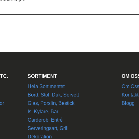
_________________________________________________
TC.
SORTIMENT
OM OS
Hela Sortimentet
Om Os
Bord, Stol, Duk, Servett
Kontakt
or
Glas, Porslin, Bestick
Blogg
Is, Kylare, Bar
Garderob, Entré
Serveringsart, Grill
Dekoration