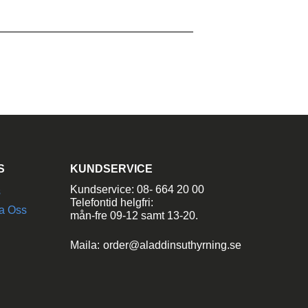
________________________________
S
KUNDSERVICE
Kundservice: 08- 664 20 00
s
Telefontid helgfri:
a Oss
mån-fre 09-12 samt 13-20.
Maila:
order@aladdinsuthyrning.se