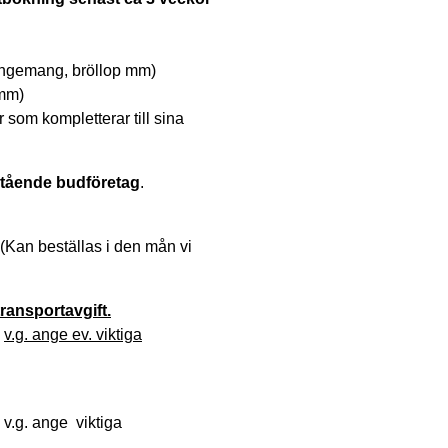
rangemang, bröllop mm)
 mm)
 som kompletterar till sina
ristående budföretag
.
(Kan beställas i den mån vi
transportavgift.
,
v.g. ange ev. viktiga
 v.g. ange viktiga