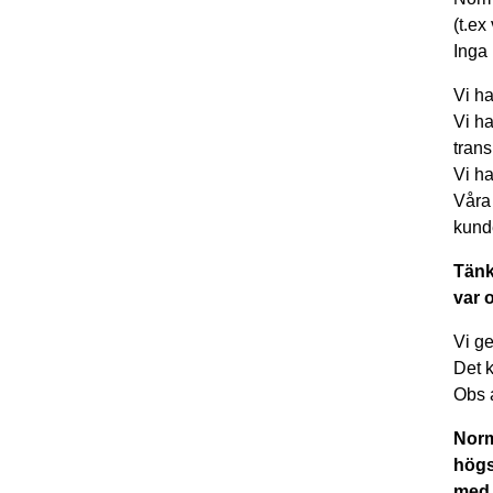
(t.ex
Inga 
Vi ha
Vi ha
trans
Vi ha
Våra 
kund
Tänk
var 
Vi ge
Det k
Obs 
Norm
högs
med 