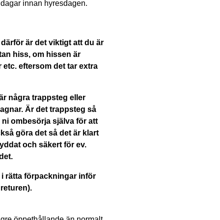
7 dagar innan hyresdagen.
rför är det viktigt att du är
tan hiss, om hissen är
etc. eftersom det tar extra
 är några trappsteg eller
agnar. Är det trappsteg så
ni ombesörja själva för att
så göra det så det är klart
yddat och säkert för ev.
det.
i rätta förpackningar inför
 returen).
ngre öppethållande än normalt