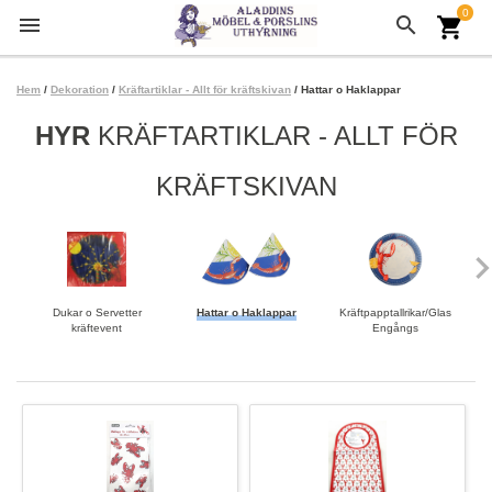
0
menu
search
shopping_cart
Hem
/
Dekoration
/
Kräftartiklar - Allt för kräftskivan
/ Hattar o Haklappar
HYR
KRÄFTARTIKLAR - ALLT FÖR
KRÄFTSKIVAN
keyboard_arrow
Dukar o Servetter
Hattar o Haklappar
Kräftpapptallrikar/Glas
kräftevent
Engångs