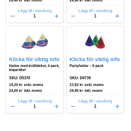
29,90
kr
inkl. moms
29,90
kr
inkl. moms
Lägg till i varukorg
Lägg till i varukorg
remove
add
remove
add
Klicka för viktig info
Klicka för viktig info
Hattar med kräftdekor, 4 pack,
Partyhattar – 6 pack
köpartikel
SKU: D5370
SKU: D4739
19,20
kr
exkl. moms
23,92
kr
exkl. moms
24,00
kr
inkl. moms
29,90
kr
inkl. moms
Lägg till i varukorg
Lägg till i varukorg
remove
add
remove
add