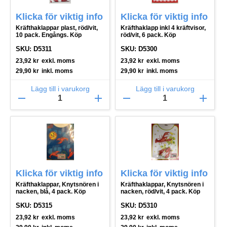
Klicka för viktig info
Klicka för viktig info
Kräfthaklappar plast, röd/vit,
Kräfthaklapp inkl 4 kräftvisor,
10 pack. Engångs. Köp
röd/vit, 6 pack. Köp
SKU: D5311
SKU: D5300
23,92
kr
exkl. moms
23,92
kr
exkl. moms
29,90
kr
inkl. moms
29,90
kr
inkl. moms
Lägg till i varukorg
Lägg till i varukorg
remove
add
remove
add
Klicka för viktig info
Klicka för viktig info
Kräfthaklappar, Knytsnören i
Kräfthaklappar, Knytsnören i
nacken, blå, 4 pack. Köp
nacken, röd/vit, 4 pack. Köp
SKU: D5315
SKU: D5310
23,92
kr
exkl. moms
23,92
kr
exkl. moms