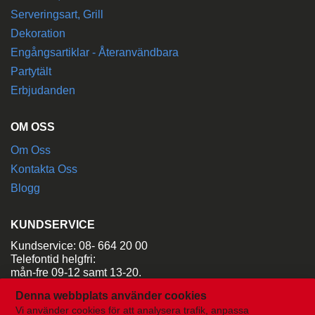
Serveringsart, Grill
Dekoration
Engångsartiklar - Återanvändbara
Partytält
Erbjudanden
OM OSS
Om Oss
Kontakta Oss
Blogg
KUNDSERVICE
Kundservice: 08- 664 20 00
Telefontid helgfri:
mån-fre 09-12 samt 13-20.
Denna webbplats använder cookies
Maila:
order@aladdinsuthyrning.se
Vi använder cookies för att analysera trafik, anpassa