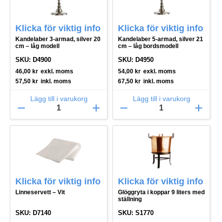
Klicka för viktig info
Klicka för viktig info
Kandelaber 3-armad, silver 20
Kandelaber 5-armad, silver 21
cm – låg modell
cm – låg bordsmodell
SKU: D4900
SKU: D4950
46,00
kr
exkl. moms
54,00
kr
exkl. moms
57,50
kr
inkl. moms
67,50
kr
inkl. moms
Lägg till i varukorg
Lägg till i varukorg
remove
add
remove
add
Klicka för viktig info
Klicka för viktig info
Linneservett – Vit
Glöggryta i koppar 9 liters med
ställning
SKU: D7140
SKU: S1770