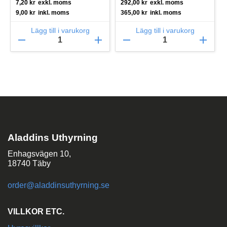
7,20
kr
exkl. moms
292,00
kr
exkl. moms
9,00
kr
inkl. moms
365,00
kr
inkl. moms
Lägg till i varukorg
Lägg till i varukorg
remove
add
remove
add
Aladdins Uthyrning
Enhagsvägen 10,
18740 Täby
order@aladdinsuthyrning.se
VILLKOR ETC.