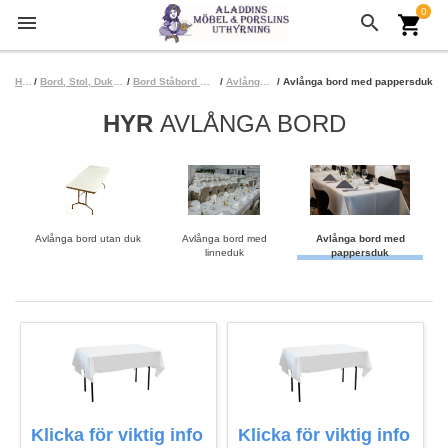
0
menu
search
shopping_cart
Hem
/
Bord, Stol, Duk, Servett
/
Bord Ståbord Bänkbord
/
Avlånga bord
/ Avlånga bord med pappersduk
HYR
AVLÅNGA BORD
Avlånga bord utan duk
Avlånga bord med
Avlånga bord med
linneduk
pappersduk
Klicka för viktig info
Klicka för viktig info