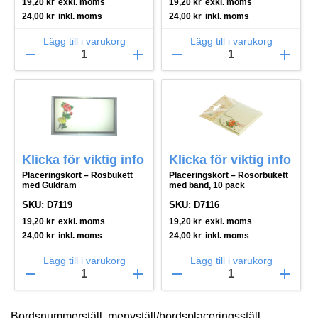
19,20
kr
exkl. moms
19,20
kr
exkl. moms
24,00
kr
inkl. moms
24,00
kr
inkl. moms
Lägg till i varukorg
Lägg till i varukorg
remove
add
remove
add
Klicka för viktig info
Klicka för viktig info
Placeringskort – Rosbukett
Placeringskort – Rosorbukett
med Guldram
med band, 10 pack
SKU: D7119
SKU: D7116
19,20
kr
exkl. moms
19,20
kr
exkl. moms
24,00
kr
inkl. moms
24,00
kr
inkl. moms
Lägg till i varukorg
Lägg till i varukorg
remove
add
remove
add
Bordsnummerställ, menyställ/bordsplaceringsställ,