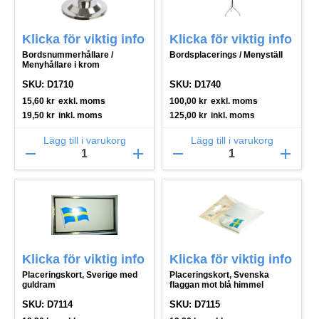
Klicka för viktig info
Klicka för viktig info
Bordsnummerhållare /
Bordsplacerings / Menyställ
Menyhållare i krom
SKU: D1710
SKU: D1740
15,60
kr
exkl. moms
100,00
kr
exkl. moms
19,50
kr
inkl. moms
125,00
kr
inkl. moms
Lägg till i varukorg
Lägg till i varukorg
remove
add
remove
add
Klicka för viktig info
Klicka för viktig info
Placeringskort, Sverige med
Placeringskort, Svenska
guldram
flaggan mot blå himmel
SKU: D7114
SKU: D7115