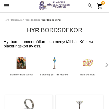
0
menu
search
shopping_cart
Hem
/
Dekoration
/
Bordsdekor
/ Bordsplacering
HYR
BORDSDEKOR
Hyr bordsnummerhållare och menyställ här. Köp era
placeringskort av oss.
keyboard_arrow
Blommor Bordsdekor
Bordsflaggor - Bordsdekor
Bordskonfetti