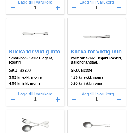
Lägg till i varukorg
Lägg till i varukorg
remove
add
remove
add
Klicka för viktig info
Klicka för viktig info
Smörkniv – Serie Elegant,
Varmrättskniv Elegant Rostfri,
Rostfri
Ballonghandtag
middagsstorlek
SKU: B2750
SKU: B2224
3,92
kr
exkl. moms
4,76
kr
exkl. moms
4,90
kr
inkl. moms
5,95
kr
inkl. moms
Lägg till i varukorg
Lägg till i varukorg
remove
add
remove
add