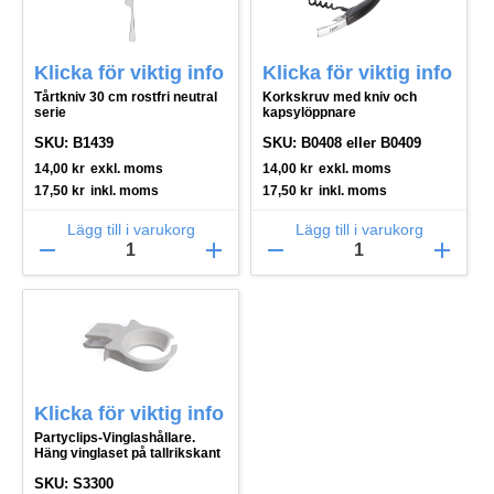
Klicka för viktig info
Klicka för viktig info
Tårtkniv 30 cm rostfri neutral
Korkskruv med kniv och
serie
kapsylöppnare
SKU: B1439
SKU: B0408 eller B0409
14,00
kr
exkl. moms
14,00
kr
exkl. moms
17,50
kr
inkl. moms
17,50
kr
inkl. moms
Lägg till i varukorg
Lägg till i varukorg
remove
add
remove
add
Klicka för viktig info
Partyclips-Vinglashållare.
Häng vinglaset på tallrikskant
SKU: S3300