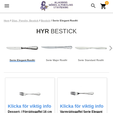
0
menu
search
shopping_cart
Hem
/
Glas, Porslin, Bestick
/
Bestick
/ Serie Elegant Rostfri
HYR
BESTICK
keyboard_arrow
Serie Elegant Rostfri
Serie Major Rostfri
Serie Standard Rostfri
Klicka för viktig info
Klicka för viktig info
Dessert- / Förrättsgaffel 16 cm
Varmrättsgaffel Serie Elegant