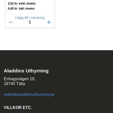
3,52
kr
exkl. moms
4,40
kr
inkl. moms
Lägg till i varukorg
remove
add
Aladdins Uthyrning
Enhagsvägen 10,
18740 Täby
order@aladdinsuthyrning.se
VILLKOR ETC.