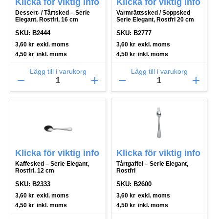
Klicka för viktig info
Klicka för viktig info
Dessert- / Tårtsked – Serie
Varmrättssked / Soppsked
Elegant, Rostfri, 16 cm
Serie Elegant, Rostfri 20 cm
SKU: B2444
SKU: B2777
3,60
kr
exkl. moms
3,60
kr
exkl. moms
4,50
kr
inkl. moms
4,50
kr
inkl. moms
Lägg till i varukorg
Lägg till i varukorg
remove
add
remove
add
Klicka för viktig info
Klicka för viktig info
Kaffesked – Serie Elegant,
Tårtgaffel – Serie Elegant,
Rostfri. 12 cm
Rostfri
SKU: B2333
SKU: B2600
3,60
kr
exkl. moms
3,60
kr
exkl. moms
4,50
kr
inkl. moms
4,50
kr
inkl. moms