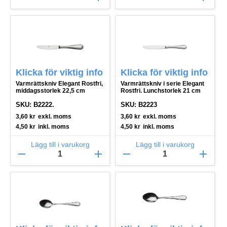
Klicka för viktig info
Klicka för viktig info
Varmrättskniv Elegant Rostfri,
Varmrättskniv i serie Elegant
middagsstorlek 22,5 cm
Rostfri. Lunchstorlek 21 cm
SKU: B2222.
SKU: B2223
3,60
kr
exkl. moms
3,60
kr
exkl. moms
4,50
kr
inkl. moms
4,50
kr
inkl. moms
Lägg till i varukorg
Lägg till i varukorg
remove
add
remove
add