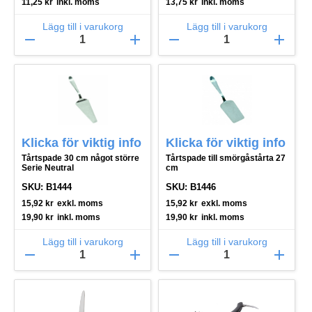
11,25
kr
inkl. moms
13,75
kr
inkl. moms
Lägg till i varukorg
Lägg till i varukorg
remove
add
remove
add
Klicka för viktig info
Klicka för viktig info
Tårtspade 30 cm något större
Tårtspade till smörgåstårta 27
Serie Neutral
cm
SKU: B1444
SKU: B1446
15,92
kr
exkl. moms
15,92
kr
exkl. moms
19,90
kr
inkl. moms
19,90
kr
inkl. moms
Lägg till i varukorg
Lägg till i varukorg
remove
add
remove
add