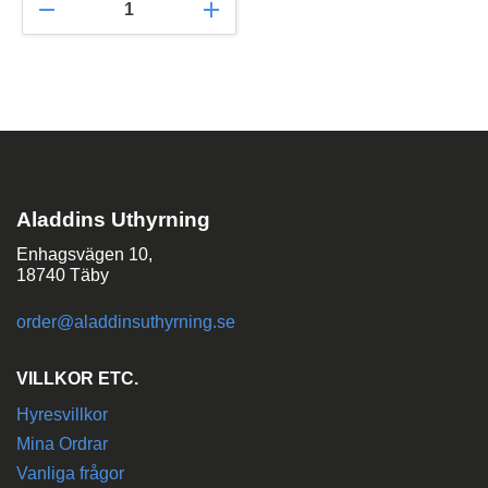
remove
add
Aladdins Uthyrning
Enhagsvägen 10,
18740 Täby
order@aladdinsuthyrning.se
VILLKOR ETC.
Hyresvillkor
Mina Ordrar
Vanliga frågor