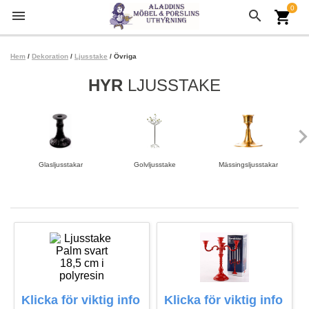
0
menu
search
shopping_cart
Hem
/
Dekoration
/
Ljusstake
/ Övriga
HYR
LJUSSTAKE
keyboard_arrow
Glasljusstakar
Golvljusstake
Mässingsljusstakar
Klicka för viktig info
Klicka för viktig info