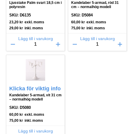
Ljusstake Palm svart 18,5 cm i
Kandelaber 5-armad, röd 31
polyresin
cm – normalhög modell
SKU: D6135
SKU: D5084
23,20
kr
exkl. moms
60,00
kr
exkl. moms
29,00
kr
inkl. moms
75,00
kr
inkl. moms
Lägg till i varukorg
Lägg till i varukorg
remove
add
remove
add
Klicka för viktig info
Kandelaber 5-armad, vit 31 cm
– normalhög modell
SKU: D5080
60,00
kr
exkl. moms
75,00
kr
inkl. moms
Lägg till i varukorg