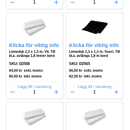
remove
add
remove
add
Klicka för viktig info
Klicka för viktig info
Linneduk 2,3 x 1,3 m. Vit. Till
Linneduk 2,3 x 1,3 m. Svart. Till
bl.a. avlånga 1,8 meter bord
bl.a. avlånga 1,8 m bord
SKU: D2500
SKU: D2565
64,00
kr
exkl. moms
66,00
kr
exkl. moms
80,00
kr
inkl. moms
82,50
kr
inkl. moms
Lägg till i varukorg
Lägg till i varukorg
remove
add
remove
add