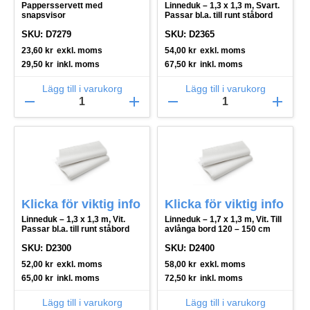
Pappersservett med
Linneduk – 1,3 x 1,3 m, Svart.
snapsvisor
Passar bl.a. till runt ståbord
SKU: D7279
SKU: D2365
23,60
kr
exkl. moms
54,00
kr
exkl. moms
29,50
kr
inkl. moms
67,50
kr
inkl. moms
Lägg till i varukorg
Lägg till i varukorg
remove
add
remove
add
Klicka för viktig info
Klicka för viktig info
Linneduk – 1,3 x 1,3 m, Vit.
Linneduk – 1,7 x 1,3 m, Vit. Till
Passar bl.a. till runt ståbord
avlånga bord 120 – 150 cm
SKU: D2300
SKU: D2400
52,00
kr
exkl. moms
58,00
kr
exkl. moms
65,00
kr
inkl. moms
72,50
kr
inkl. moms
Lägg till i varukorg
Lägg till i varukorg