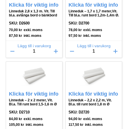
Klicka för viktig info
Klicka för viktig info
Linneduk 2,8 x 1,3 m. Vit. Till
Linneduk – 1,7 x 1,7 meter,Vit.
bl.a. avlånga bord o bänkbord
Till bl.a. runt bord 1,2m-1,4m Ø.
SKU: D2600
SKU: D2700
70,00
kr
exkl. moms
78,00
kr
exkl. moms
87,50
kr
inkl. moms
97,50
kr
inkl. moms
Lägg till i varukorg
Lägg till i varukorg
remove
add
remove
add
Klicka för viktig info
Klicka för viktig info
Linneduk – 2 x 2 meter, Vit.
Linneduk – 2,2 x 2,2 m, Vit.
Bl.a. Till runt bord 1,5-1,6 m Ø
Bl.a. till runt bord 1,8 m Ø
SKU: D2710
SKU: D2720
84,00
kr
exkl. moms
94,00
kr
exkl. moms
105,00
kr
inkl. moms
117,50
kr
inkl. moms