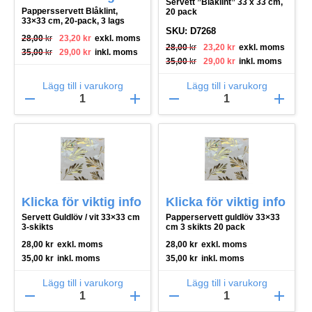
Servett ”Blåklint” 33 x 33 cm,
Pappersservett Blåklint,
20 pack
33×33 cm, 20-pack, 3 lags
SKU: D7268
Det ursprungliga priset var: 28,00 kr.
Det nuvarande priset är: 23,20 kr.
28,00
kr
23,20
kr
exkl. moms
Det ursprungliga priset var: 28,00 kr.
Det nuvarande priset är: 23,20 kr.
28,00
kr
23,20
kr
exkl. moms
Det ursprungliga priset var: 35,00 kr.
Det nuvarande priset är: 29,00 kr.
35,00
kr
29,00
kr
inkl. moms
Det ursprungliga priset var: 35,00 kr.
Det nuvarande priset är: 29,00 kr.
35,00
kr
29,00
kr
inkl. moms
Lägg till i varukorg
Lägg till i varukorg
remove
add
remove
add
Klicka för viktig info
Klicka för viktig info
Servett Guldlöv / vit 33×33 cm
Papperservett guldlöv 33×33
3-skikts
cm 3 skikts 20 pack
28,00
kr
exkl. moms
28,00
kr
exkl. moms
35,00
kr
inkl. moms
35,00
kr
inkl. moms
Lägg till i varukorg
Lägg till i varukorg
remove
add
remove
add