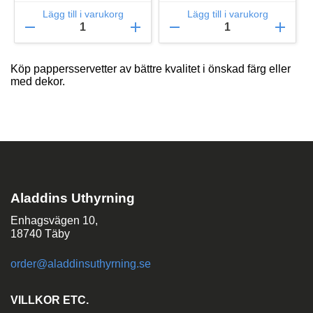
Lägg till i varukorg
Lägg till i varukorg
remove
add
remove
add
Köp pappersservetter av bättre kvalitet i önskad färg eller
med dekor.
Aladdins Uthyrning
Enhagsvägen 10,
18740 Täby
order@aladdinsuthyrning.se
VILLKOR ETC.