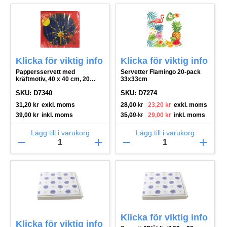
Klicka för viktig info
Klicka för viktig info
Pappersservett med
Servetter Flamingo 20-pack
kräftmotiv, 40 x 40 cm, 20
33x33cm
pack
SKU: D7340
SKU: D7274
Det ursprungliga priset var: 28,00 kr.
Det nuvarande priset är: 23,20 kr.
31,20
kr
exkl. moms
28,00
kr
23,20
kr
exkl. moms
Det ursprungliga priset var: 35,00 kr.
Det nuvarande priset är: 29,00 kr.
39,00
kr
inkl. moms
35,00
kr
29,00
kr
inkl. moms
Lägg till i varukorg
Lägg till i varukorg
remove
add
remove
add
Klicka för viktig info
Klicka för viktig info