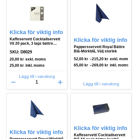
Klicka för viktig info
Kaffeservett Cocktailservett
Klicka för viktig info
Vit 20 pack, 3 lags bättre
Pappersservett Royal Bättre
kvalité
Blå-Mörkblå, Välj storlek
SKU: D8029
52,00
kr
–
215,20
kr
exkl. moms
20,00
kr
exkl. moms
65,00
kr
–
269,00
kr
inkl. moms
25,00
kr
inkl. moms
Lägg till i varukorg
remove
add
Lägg till i varukorg
Klicka för viktig info
Klicka för viktig info
Kaffeservett/ Cocktailservett