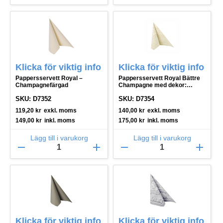
Klicka för viktig info
Klicka för viktig info
Pappersservett Royal –
Pappersservett Royal Bättre
Champagnefärgad
Champagne med dekor:
Ornaments
SKU: D7352
SKU: D7354
119,20
kr
exkl. moms
140,00
kr
exkl. moms
149,00
kr
inkl. moms
175,00
kr
inkl. moms
Lägg till i varukorg
Lägg till i varukorg
remove
add
remove
add
Klicka för viktig info
Klicka för viktig info