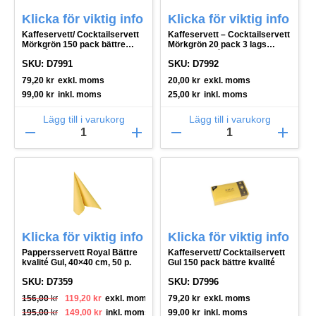
Klicka för viktig info
Klicka för viktig info
Kaffeservett/ Cocktailservett
Kaffeservett – Cocktailservett
Mörkgrön 150 pack bättre
Mörkgrön 20 pack 3 lags
kvalité
bättre kvalité
SKU: D7991
SKU: D7992
79,20
kr
exkl. moms
20,00
kr
exkl. moms
99,00
kr
inkl. moms
25,00
kr
inkl. moms
Lägg till i varukorg
Lägg till i varukorg
remove
add
remove
add
Klicka för viktig info
Klicka för viktig info
Pappersservett Royal Bättre
Kaffeservett/ Cocktailservett
kvalité Gul, 40×40 cm, 50 p.
Gul 150 pack bättre kvalité
SKU: D7359
SKU: D7996
Det ursprungliga priset var: 156,00 kr.
Det nuvarande priset är: 119,20 kr.
156,00
kr
119,20
kr
exkl. moms
79,20
kr
exkl. moms
Det ursprungliga priset var: 195,00 kr.
Det nuvarande priset är: 149,00 kr.
195,00
kr
149,00
kr
inkl. moms
99,00
kr
inkl. moms