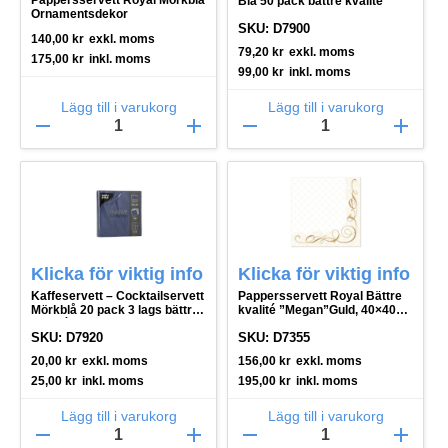
Pappersservett Royal Mörkblå
Blå 50 pack bättre kvalité
Ornamentsdekor
SKU: D7900
140,00
kr
exkl. moms
79,20
kr
exkl. moms
175,00
kr
inkl. moms
99,00
kr
inkl. moms
Lägg till i varukorg
Lägg till i varukorg
remove
add
remove
add
Klicka för viktig info
Klicka för viktig info
Kaffeservett – Cocktailservett
Pappersservett Royal Bättre
Mörkblå 20 pack 3 lags bättre
kvalité ”Megan”Guld, 40×40
kvalité
cm, 50 pack
SKU: D7920
SKU: D7355
20,00
kr
exkl. moms
156,00
kr
exkl. moms
25,00
kr
inkl. moms
195,00
kr
inkl. moms
Lägg till i varukorg
Lägg till i varukorg
remove
add
remove
add