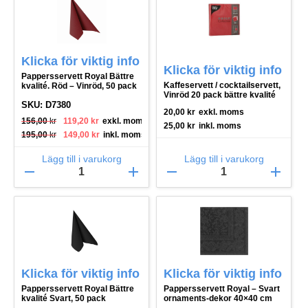
Klicka för viktig info
Klicka för viktig info
Pappersservett Royal Bättre
Kaffeservett / cocktailservett,
kvalité. Röd – Vinröd, 50 pack
Vinröd 20 pack bättre kvalité
SKU: D7380
20,00
kr
exkl. moms
Det ursprungliga priset var: 156,00 kr.
Det nuvarande priset är: 119,20 kr.
156,00
kr
119,20
kr
exkl. moms
25,00
kr
inkl. moms
Det ursprungliga priset var: 195,00 kr.
Det nuvarande priset är: 149,00 kr.
195,00
kr
149,00
kr
inkl. moms
Lägg till i varukorg
Lägg till i varukorg
remove
add
remove
add
Klicka för viktig info
Klicka för viktig info
Pappersservett Royal Bättre
Pappersservett Royal – Svart
kvalité Svart, 50 pack
ornaments-dekor 40×40 cm