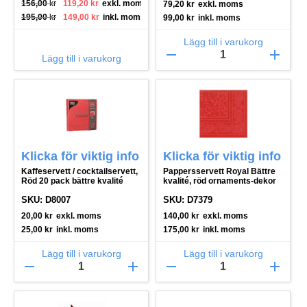
Det ursprungliga priset var: 156,00 kr.
Det nuvarande priset är: 119,20 kr.
156,00
kr
119,20
kr
exkl. moms
79,20
kr
exkl. moms
Det ursprungliga priset var: 195,00 kr.
Det nuvarande priset är: 149,00 kr.
195,00
kr
149,00
kr
inkl. moms
99,00
kr
inkl. moms
Lägg till i varukorg
remove
add
Lägg till i varukorg
Klicka för viktig info
Klicka för viktig info
Kaffeservett / cocktailservett,
Pappersservett Royal Bättre
Röd 20 pack bättre kvalité
kvalité, röd ornaments-dekor
SKU: D8007
SKU: D7379
20,00
kr
exkl. moms
140,00
kr
exkl. moms
25,00
kr
inkl. moms
175,00
kr
inkl. moms
Lägg till i varukorg
Lägg till i varukorg
remove
add
remove
add