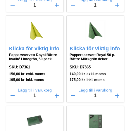
remove
add
remove
add
Klicka för viktig info
Klicka för viktig info
Pappersservett Royal Bättre
Pappersservett Royal 50 p.
kvalité Limegrön, 50 pack
Bättre Mörkgrön dekor
ornaments
SKU: D7361
SKU: D7365
156,00
kr
exkl. moms
140,00
kr
exkl. moms
195,00
kr
inkl. moms
175,00
kr
inkl. moms
Lägg till i varukorg
Lägg till i varukorg
remove
add
remove
add