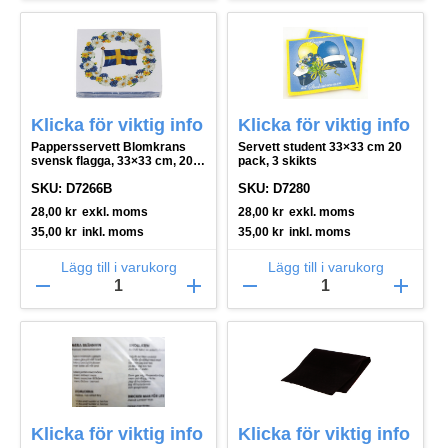
Klicka för viktig info
Klicka för viktig info
Pappersservett Blomkrans
Servett student 33×33 cm 20
svensk flagga, 33×33 cm, 20-
pack, 3 skikts
pack, 3 lags
SKU: D7266B
SKU: D7280
28,00
kr
exkl. moms
28,00
kr
exkl. moms
35,00
kr
inkl. moms
35,00
kr
inkl. moms
Lägg till i varukorg
Lägg till i varukorg
remove
add
remove
add
Klicka för viktig info
Klicka för viktig info