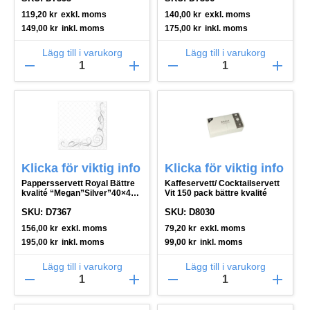
119,20
kr
exkl. moms
140,00
kr
exkl. moms
149,00
kr
inkl. moms
175,00
kr
inkl. moms
Lägg till i varukorg
Lägg till i varukorg
remove
add
remove
add
Klicka för viktig info
Klicka för viktig info
Pappersservett Royal Bättre
Kaffeservett/ Cocktailservett
kvalité “Megan”Silver”40×40
Vit 150 pack bättre kvalité
cm, 50 pack
SKU: D7367
SKU: D8030
156,00
kr
exkl. moms
79,20
kr
exkl. moms
195,00
kr
inkl. moms
99,00
kr
inkl. moms
Lägg till i varukorg
Lägg till i varukorg
remove
add
remove
add