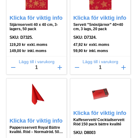
Klicka för viktig info
Klicka för viktig info
Stjärnservett 40 x 40 cm, 3-
Servett ”Snöstjärnor” 40×40
lagers, 50 pack
cm, 3 lags, 20 pack
SKU: D7325.
SKU: D7324.
119,20
kr
exkl. moms
47,92
kr
exkl. moms
149,00
kr
inkl. moms
59,90
kr
inkl. moms
Lägg till i varukorg
Lägg till i varukorg
remove
add
remove
add
Klicka för viktig info
Klicka för viktig info
Kaffeservett/ Cocktailservett
Röd 150 pack bättre kvalité
Pappersservett Royal Bättre
kvalité. Röd – Normalröd. 50
SKU: D8003
pack