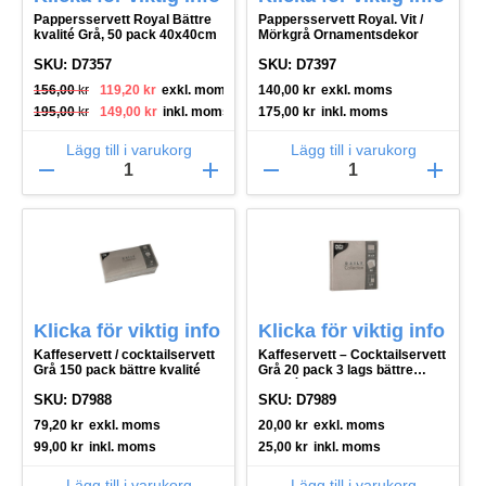
Pappersservett Royal Bättre
Pappersservett Royal. Vit /
kvalité Grå, 50 pack 40x40cm
Mörkgrå Ornamentsdekor
SKU: D7357
SKU: D7397
Det ursprungliga priset var: 156,00 kr.
Det nuvarande priset är: 119,20 kr.
156,00
kr
119,20
kr
exkl. moms
140,00
kr
exkl. moms
Det ursprungliga priset var: 195,00 kr.
Det nuvarande priset är: 149,00 kr.
195,00
kr
149,00
kr
inkl. moms
175,00
kr
inkl. moms
Lägg till i varukorg
Lägg till i varukorg
remove
add
remove
add
Klicka för viktig info
Klicka för viktig info
Kaffeservett / cocktailservett
Kaffeservett – Cocktailservett
Grå 150 pack bättre kvalité
Grå 20 pack 3 lags bättre
kvalité
SKU: D7988
SKU: D7989
79,20
kr
exkl. moms
20,00
kr
exkl. moms
99,00
kr
inkl. moms
25,00
kr
inkl. moms
Lägg till i varukorg
Lägg till i varukorg