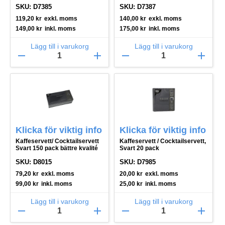
SKU: D7385
SKU: D7387
119,20
kr
exkl. moms
140,00
kr
exkl. moms
149,00
kr
inkl. moms
175,00
kr
inkl. moms
Lägg till i varukorg
Lägg till i varukorg
remove
add
remove
add
Klicka för viktig info
Klicka för viktig info
Kaffeservett/ Cocktailservett
Kaffeservett / Cocktailservett,
Svart 150 pack bättre kvalité
Svart 20 pack
SKU: D8015
SKU: D7985
79,20
kr
exkl. moms
20,00
kr
exkl. moms
99,00
kr
inkl. moms
25,00
kr
inkl. moms
Lägg till i varukorg
Lägg till i varukorg
remove
add
remove
add