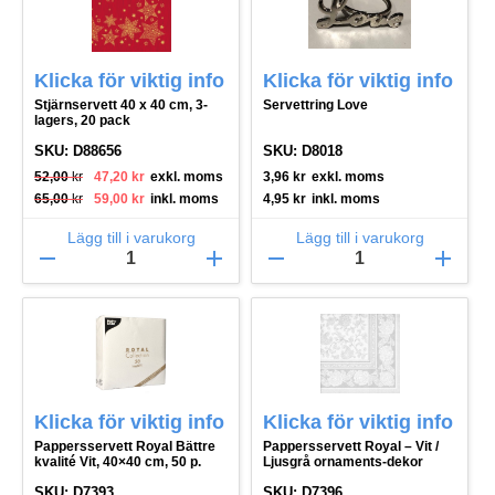
Klicka för viktig info
Klicka för viktig info
Stjärnservett 40 x 40 cm, 3-
Servettring Love
lagers, 20 pack
SKU: D88656
SKU: D8018
Det ursprungliga priset var: 52,00 kr.
Det nuvarande priset är: 47,20 kr.
52,00
kr
47,20
kr
exkl. moms
3,96
kr
exkl. moms
Det ursprungliga priset var: 65,00 kr.
Det nuvarande priset är: 59,00 kr.
65,00
kr
59,00
kr
inkl. moms
4,95
kr
inkl. moms
Lägg till i varukorg
Lägg till i varukorg
remove
add
remove
add
Klicka för viktig info
Klicka för viktig info
Pappersservett Royal Bättre
Pappersservett Royal – Vit /
kvalité Vit, 40×40 cm, 50 p.
Ljusgrå ornaments-dekor
SKU: D7393
SKU: D7396