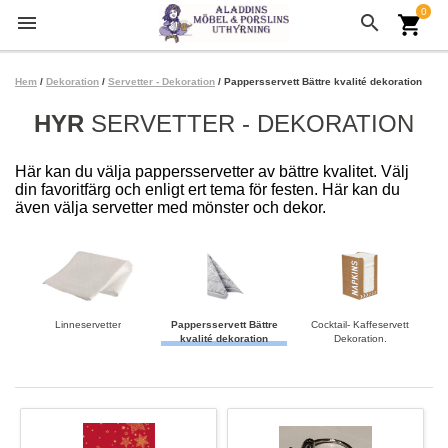
0
menu
search
shopping_cart
Hem
/
Dekoration
/
Servetter - Dekoration
/ Pappersservett Bättre kvalité dekoration
HYR
SERVETTER - DEKORATION
Här kan du välja pappersservetter av bättre kvalitet. Välj
din favoritfärg och enligt ert tema för festen. Här kan du
även välja servetter med mönster och dekor.
Linneservetter
Pappersservett Bättre
Cocktail- Kaffeservett
kvalité dekoration
Dekoration.