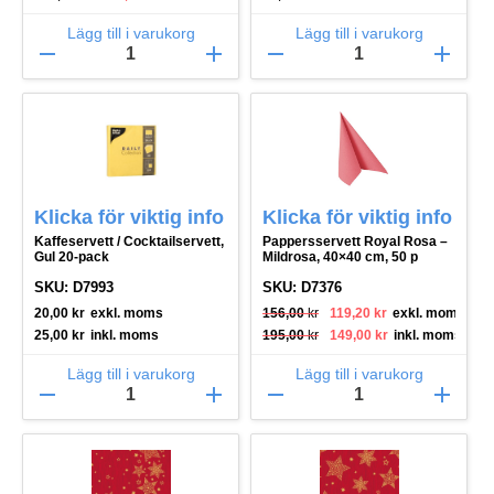
Lägg till i varukorg
Lägg till i varukorg
remove
add
remove
add
Klicka för viktig info
Klicka för viktig info
Kaffeservett / Cocktailservett,
Pappersservett Royal Rosa –
Gul 20-pack
Mildrosa, 40×40 cm, 50 p
SKU: D7993
SKU: D7376
Det ursprungliga priset var: 156,00 kr
Det nuvarande priset är: 119,20 kr.
20,00
kr
exkl. moms
156,00
kr
119,20
kr
exkl. moms
Det ursprungliga priset var: 195,00 kr
Det nuvarande priset är: 149,00 kr.
25,00
kr
inkl. moms
195,00
kr
149,00
kr
inkl. moms
Lägg till i varukorg
Lägg till i varukorg
remove
add
remove
add