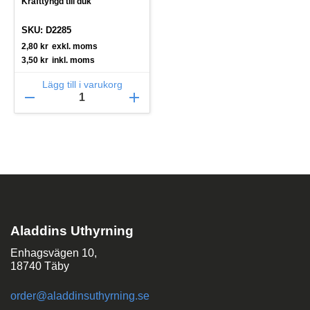
Kräfttyngd till duk
SKU: D2285
2,80
kr
exkl. moms
3,50
kr
inkl. moms
Lägg till i varukorg
remove
add
Aladdins Uthyrning
Enhagsvägen 10,
18740 Täby
order@aladdinsuthyrning.se