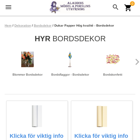
0
menu
search
shopping_cart
Hem
/
Dekoration
/
Bordsdekor
/ Dukar Papper Hög kvalité - Bordsdekor
HYR
BORDSDEKOR
keyboard_arrow
Blommor Bordsdekor
Bordsflaggor - Bordsdekor
Bordskonfetti
Klicka för viktig info
Klicka för viktig info