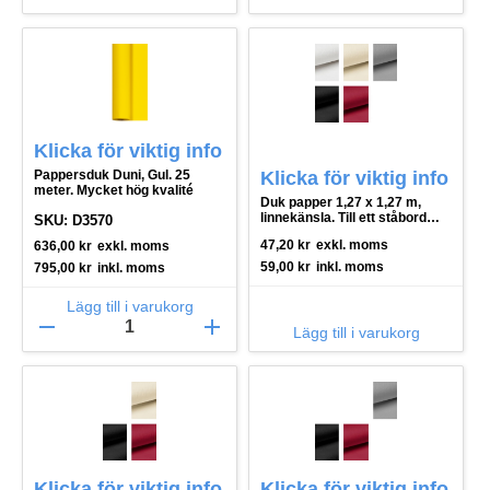
Klicka för viktig info
Pappersduk Duni, Gul. 25
Klicka för viktig info
meter. Mycket hög kvalité
Duk papper 1,27 x 1,27 m,
linnekänsla. Till ett ståbord
SKU: D3570
t.ex.
47,20
kr
exkl. moms
636,00
kr
exkl. moms
59,00
kr
inkl. moms
795,00
kr
inkl. moms
Lägg till i varukorg
remove
add
Lägg till i varukorg
Klicka för viktig info
Klicka för viktig info