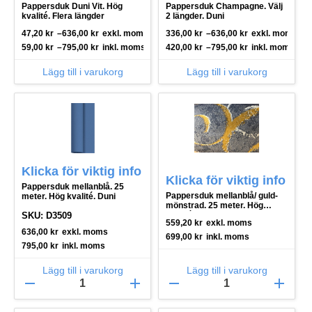
Pappersduk Duni Vit. Hög
Pappersduk Champagne. Välj
kvalité. Flera längder
2 längder. Duni
47,20
kr
–
636,00
kr
exkl. moms
336,00
kr
–
636,00
kr
exkl. moms
59,00
kr
–
795,00
kr
inkl. moms
420,00
kr
–
795,00
kr
inkl. moms
Lägg till i varukorg
Lägg till i varukorg
Klicka för viktig info
Klicka för viktig info
Pappersduk mellanblå. 25
Pappersduk mellanblå/ guld-
meter. Hög kvalité. Duni
mönstrad. 25 meter. Hög
SKU: D3509
kvalité.
559,20
kr
exkl. moms
636,00
kr
exkl. moms
699,00
kr
inkl. moms
795,00
kr
inkl. moms
Lägg till i varukorg
Lägg till i varukorg
remove
add
remove
add