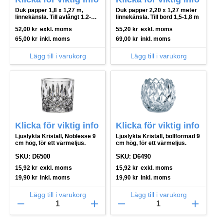
Duk papper 1,8 x 1,27 m,
Duk papper 2,20 x 1,27 meter
linnekänsla. Till avlångt 1.2-
linnekänsla. Till bord 1,5-1,8 m
1.52 m bord
52,00
kr
exkl. moms
55,20
kr
exkl. moms
65,00
kr
inkl. moms
69,00
kr
inkl. moms
Lägg till i varukorg
Lägg till i varukorg
Klicka för viktig info
Klicka för viktig info
Ljuslykta Kristall, Noblesse 9
Ljuslykta Kristall, bollformad 9
cm hög, för ett värmeljus.
cm hög, för ett värmeljus.
SKU: D6500
SKU: D6490
15,92
kr
exkl. moms
15,92
kr
exkl. moms
19,90
kr
inkl. moms
19,90
kr
inkl. moms
Lägg till i varukorg
Lägg till i varukorg
remove
add
remove
add