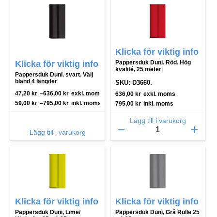
Klicka för viktig info
Klicka för viktig info
Pappersduk Duni. Röd. Hög
kvalité, 25 meter
Pappersduk Duni. svart. Välj
bland 4 längder
SKU: D3660.
47,20
kr
–
636,00
kr
exkl. moms
636,00
kr
exkl. moms
59,00
kr
–
795,00
kr
inkl. moms
795,00
kr
inkl. moms
Lägg till i varukorg
remove
add
Lägg till i varukorg
Klicka för viktig info
Klicka för viktig info
Pappersduk Duni, Lime/
Pappersduk Duni, Grå Rulle 25