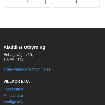
remove
add
remove
add
Aladdins Uthyrning
Enhagsvägen 10,
18740 Täby
order@aladdinsuthyrning.se
VILLKOR ETC.
Hyresvillkor
Mina Ordrar
Vanliga frågor