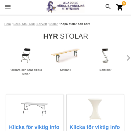
0
menu
search
shopping_cart
Hem
/
Bord, Stol, Duk, Servett
/
Stolar
/ Köpa stolar och bord
HYR
STOLAR
keyboard_arrow
Fällbara och Stapelbara
Sittbänk
Barstolar
stolar
Klicka för viktig info
Klicka för viktig info