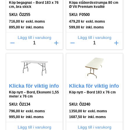
Köp begagnat – Bord 183 x 76
Köpa ståbordsstrumpa 80 cm
cm, bra skick
Ø Vit Premium kvalité
SKU: Ö2255
SKU: F0500
716,00
kr
exkl. moms
479,20
kr
exkl. moms
895,00
kr
inkl. moms
599,00
kr
inkl. moms
Lägg till i varukorg
Lägg till i varukorg
remove
add
remove
add
Klicka för viktig info
Klicka för viktig info
Köp nytt – Bord, Ekonomi 1,55
Köp nytt – Bord 183 x 76 cm
meter x 76 cm
SKU: Ö2134
SKU: Ö2240
796,00
kr
exkl. moms
1350,00
kr
exkl. moms
995,00
kr
inkl. moms
1687,50
kr
inkl. moms
Lägg till i varukorg
Lägg till i varukorg