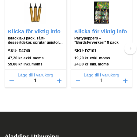
Klicka för viktig info
Klicka för viktig info
Isfackla-3 pack. Tårt-
Partypoppers –
dessertdekor, sprutar gnistor
”Bordsfyrverkeri” 8 pack
uppåt
keyboard_arrow_right
SKU: D4740
SKU: D7101
47,20
kr
exkl. moms
19,20
kr
exkl. moms
59,00
kr
inkl. moms
24,00
kr
inkl. moms
Lägg till i varukorg
Lägg till i varukorg
remove
add
remove
add
Aladdins Uthyrning