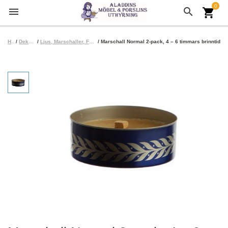
0
menu
search
shopping_cart
Hem
/
Dekoration
/
Ljus, Marschaller, Facklor, Eldkorgar
/ Marschall Normal 2-pack, 4 – 6 timmars brinntid