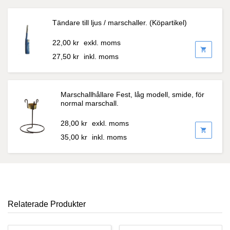
Tändare till ljus / marschaller. (Köpartikel)
22,00
kr
exkl. moms
shopping_cart
27,50
kr
inkl. moms
Marschallhållare Fest, låg modell, smide, för
normal marschall.
28,00
kr
exkl. moms
shopping_cart
35,00
kr
inkl. moms
Relaterade Produkter