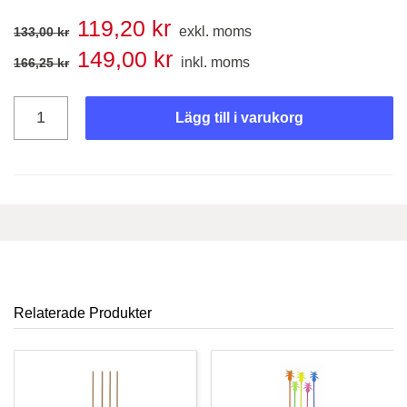
119,20
kr
Det
Det
exkl. moms
133,00
kr
ursprungliga
nuvarande
149,00
kr
Det
Det
inkl. moms
166,25
kr
priset
priset
ursprungliga
nuvarande
var:
är:
priset
priset
133,00 kr.
119,20 kr.
Lägg till i varukorg
var:
är:
166,25 kr.
149,00 kr.
Relaterade Produkter