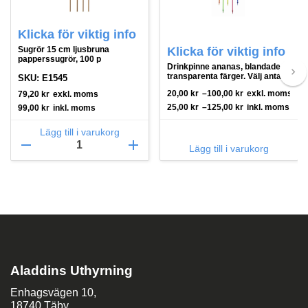
Klicka för viktig info
Sugrör 15 cm ljusbruna
Klicka för viktig info
papperssugrör, 100 p
Drinkpinne ananas, blandade
keyboard_arrow_right
transparenta färger. Välj antal
SKU: E1545
20,00
kr
–
100,00
kr
exkl. moms
79,20
kr
exkl. moms
25,00
kr
–
125,00
kr
inkl. moms
99,00
kr
inkl. moms
Lägg till i varukorg
remove
add
Lägg till i varukorg
Aladdins Uthyrning
Enhagsvägen 10,
18740 Täby