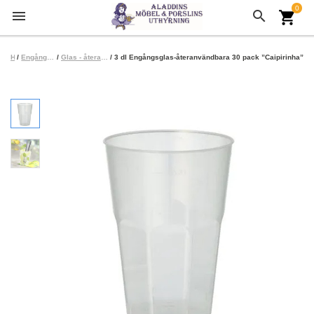
0
menu
search
shopping_cart
/
Hem
Engångsartiklar - Återanvändbara
/
Glas - återandvänbara-tidigare kallade engångs
/ 3 dl Engångsglas-återanvändbara 30 pack ”Caipirinha”