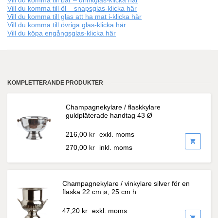
Vill du komma till bar – drinkglas-klicka här
Vill du komma till öl – snapsglas-klicka här
Vill du komma till glas att ha mat i-klicka här
Vill du komma till övriga glas-klicka här
Vill du köpa engångsglas-klicka här
KOMPLETTERANDE PRODUKTER
Champagnekylare / flaskkylare
guldpläterade handtag 43 Ø
216,00
kr
exkl. moms
shopping_cart
270,00
kr
inkl. moms
Champagnekylare / vinkylare silver för en
flaska 22 cm ø, 25 cm h
47,20
kr
exkl. moms
shopping_cart