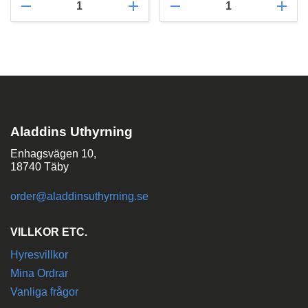
remove
add
remove
add
Aladdins Uthyrning
Enhagsvägen 10,
18740 Täby
order@aladdinsuthyrning.se
VILLKOR ETC.
Hyresvillkor
Mina Ordrar
Vanliga frågor