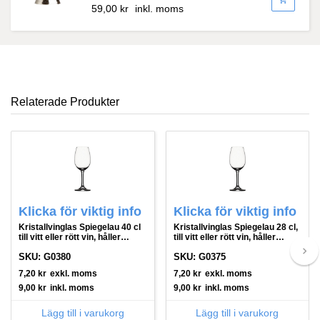
59,00
kr
inkl. moms
Relaterade Produkter
Klicka för viktig info
Klicka för viktig info
Kristallvinglas Spiegelau 40 cl
Kristallvinglas Spiegelau 28 cl,
till vitt eller rött vin, håller
till vitt eller rött vin, håller
bättre
bättre
keyboard_arrow_right
SKU: G0380
SKU: G0375
7,20
kr
exkl. moms
7,20
kr
exkl. moms
9,00
kr
inkl. moms
9,00
kr
inkl. moms
Lägg till i varukorg
Lägg till i varukorg