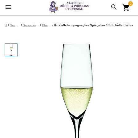
0
menu
search
shopping_cart
Hem
/
Serveringsart, Grill
/
Serveringsartiklar Köksartiklar
/
Champagnekylare
/ Kristallchampagneglas Spiegelau 19 cl, håller bättre