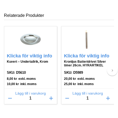
Relaterade Produkter
Klicka för viktig info
Klicka för viktig info
Kuvert – Undertallrik, Krom
Kronljus Batteridrivet Silver
timer 26cm. HYRARTIKEL
keyboard_arrow_right
SKU: D5610
SKU: D5989
8,00
kr
exkl. moms
20,00
kr
exkl. moms
10,00
kr
inkl. moms
25,00
kr
inkl. moms
Lägg till i varukorg
Lägg till i varukorg
remove
add
remove
add