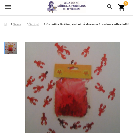
0
menu
search
shopping_cart
Hem
/
Dekoration
/
Övrig dekor
/ Konfetti – Kräftor, strö ut på dukarna / borden – effektfullt!