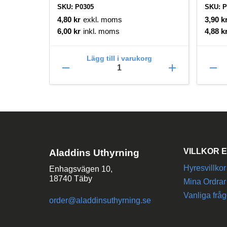
SKU: P0305
SKU: P
4,80
kr
exkl. moms
3,90
k
6,00
kr
inkl. moms
4,88
k
Lägg till i varukorg
remove
add
remove
VILLKOR E
Aladdins Uthyrning
Hyresvillkor
Enhagsvägen 10,
18740 Täby
Mina Ordrar
Vanliga fråg
order@aladdinsuthyrning.se