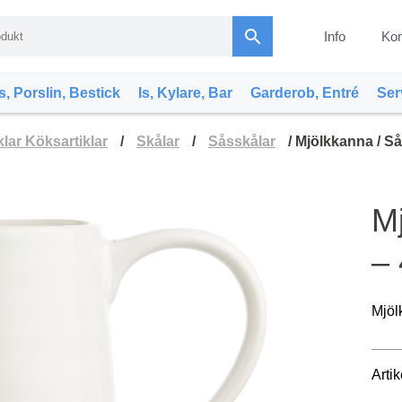
search
Info
Kon
s, Porslin, Bestick
Is, Kylare, Bar
Garderob, Entré
Ser
klar Köksartiklar
/
Skålar
/
Såsskålar
/ Mjölkkanna / Så
M
– 
Mjöl
Arti