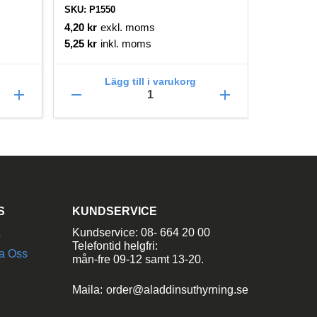
SKU: P1550
SKU: P027
4,20
kr
exkl. moms
3,60
kr
e
5,25
kr
inkl. moms
4,50
kr
in
Lägg till i varukorg
L
add
remove
add
remove
S
KUNDSERVICE
Kundservice: 08- 664 20 00
s
Telefontid helgfri:
a Oss
mån-fre 09-12 samt 13-20.
Maila:
order@aladdinsuthyrning.se