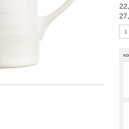
22
27
KO