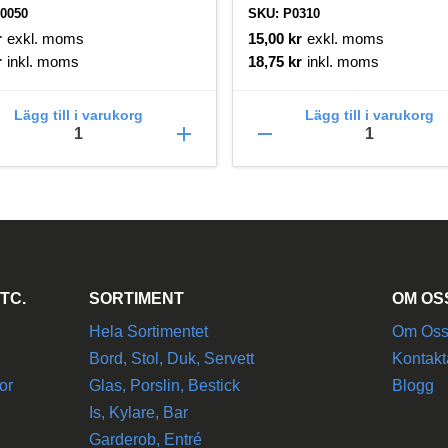
0050
SKU: P0310
r
exkl. moms
15,00
kr
exkl. moms
r
inkl. moms
18,75
kr
inkl. moms
Lägg till i varukorg
Lägg till i varukorg
add
remove
TC.
SORTIMENT
OM OS
Hela Sortimentet
Om Os
Bord, Stol, Duk, Servett
Kontakt
or
Glas, Porslin, Bestick
Blogg
Is, Kylare, Bar
Garderob, Entré