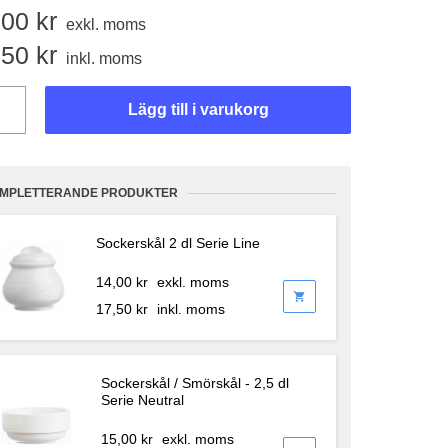
,00
kr
exkl. moms
,50
kr
inkl. moms
Lägg till i varukorg
MPLETTERANDE PRODUKTER
Sockerskål 2 dl Serie Line
14,00
kr
exkl. moms
shopping_cart
17,50
kr
inkl. moms
Sockerskål / Smörskål - 2,5 dl
Serie Neutral
15,00
kr
exkl. moms