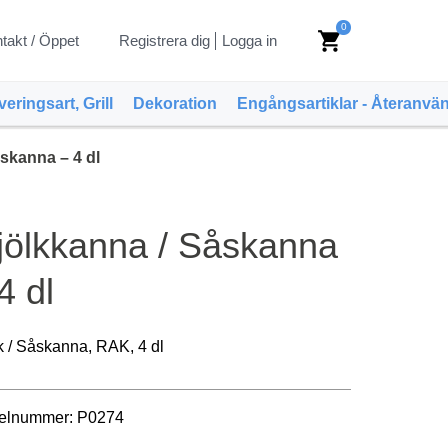
0
shopping_cart
takt / Öppet
Registrera dig
Logga in
veringsart, Grill
Dekoration
Engångsartiklar - Återanvä
skanna – 4 dl
jölkkanna / Såskanna
4 dl
k / Såskanna, RAK, 4 dl
kelnummer:
P0274