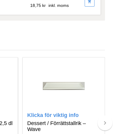
shopping_cart
18,75
kr
inkl. moms
Klicka för viktig info
Klicka f
keyboard_arrow_right
2,5 dl
Dessert / Förrättstallrik –
Kaffemu
Wave
25 cl