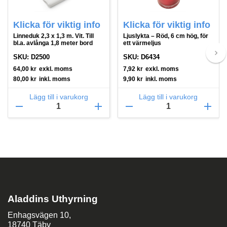
Klicka för viktig info
Klicka för viktig info
Linneduk 2,3 x 1,3 m. Vit. Till
Ljuslykta – Röd, 6 cm hög, för
bl.a. avlånga 1,8 meter bord
ett värmeljus
keyboard_arrow_right
SKU: D2500
SKU: D6434
64,00
kr
exkl. moms
7,92
kr
exkl. moms
80,00
kr
inkl. moms
9,90
kr
inkl. moms
Lägg till i varukorg
Lägg till i varukorg
remove
add
remove
add
Aladdins Uthyrning
Enhagsvägen 10,
18740 Täby