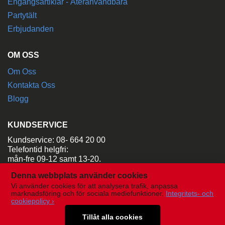
Engångsartiklar - Återanvändbara
Partytält
Erbjudanden
OM OSS
Om Oss
Kontakta Oss
Blogg
KUNDSERVICE
Kundservice: 08- 664 20 00
Telefontid helgfri:
mån-fre 09-12 samt 13-20.
Denna webbplats använder cookies
Maila:
order@aladdinsuthyrning.se
Vi använder cookies för att analysera trafik, anpassa
marknadsföring och för sociala mediefunktioner.
Integritets- och
cookiepolicy ›
.
Tillåt alla cookies
SHOP
086642000