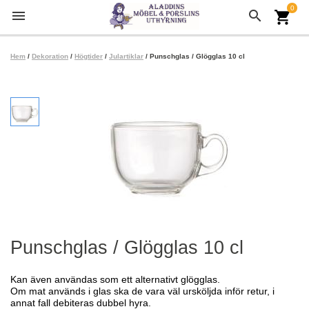
0
menu
search
shopping_cart
Hem
/
Dekoration
/
Högtider
/
Julartiklar
/ Punschglas / Glögglas 10 cl
Punschglas / Glögglas 10 cl
Kan även användas som ett alternativt glögglas.
Om mat används i glas ska de vara väl ursköljda inför retur, i
annat fall debiteras dubbel hyra.